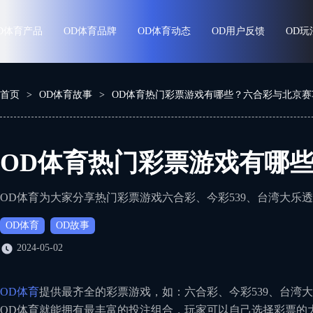
D体育产品
OD体育品牌
OD体育动态
OD用户反馈
OD玩
首页
>
OD体育故事
>
OD体育热门彩票游戏有哪些？六合彩与北京赛
OD体育热门彩票游戏有哪
OD体育为大家分享热门彩票游戏六合彩、今彩539、台湾大乐
OD体育
OD故事
2024-05-02
OD体育
提供最齐全的彩票游戏，如：六合彩、今彩539、台湾
OD体育就能拥有最丰富的投注组合，玩家可以自己选择彩票的